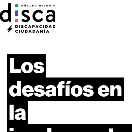
Los
desafíos
en
la