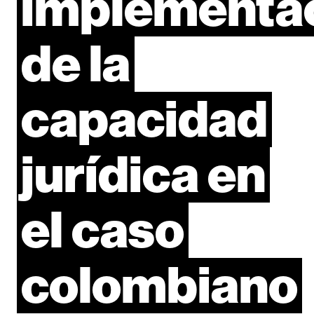
implementa
de
la
capacidad
jurídica
en
el
caso
colombiano