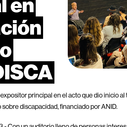
l
en
ación
eo
DISCA
 expositor principal en el acto que dio inicio a
io sobre discapacidad, financiado por ANID.
- Con un auditorio lleno de personas interesa