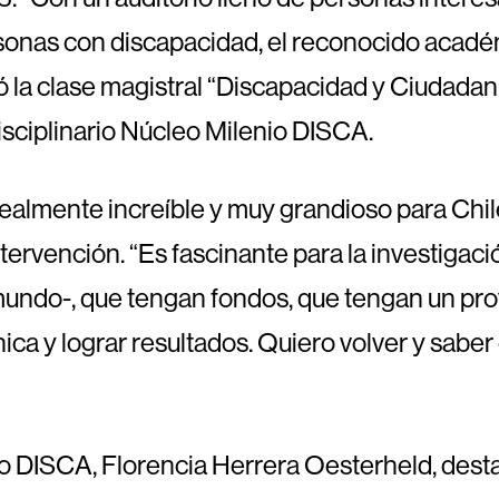
ersonas con discapacidad, el reconocido acad
 la clase magistral “Discapacidad y Ciudadaní
isciplinario Núcleo Milenio DISCA.
 realmente increíble y muy grandioso para Chile
ntervención. “Es fascinante para la investigac
l mundo-, que tengan fondos, que tengan un pr
ica y lograr resultados. Quiero volver y saber
io DISCA, Florencia Herrera Oesterheld, dest