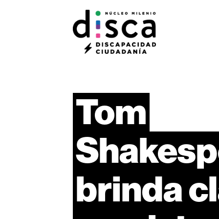
Tom
Shakesp
brinda
c