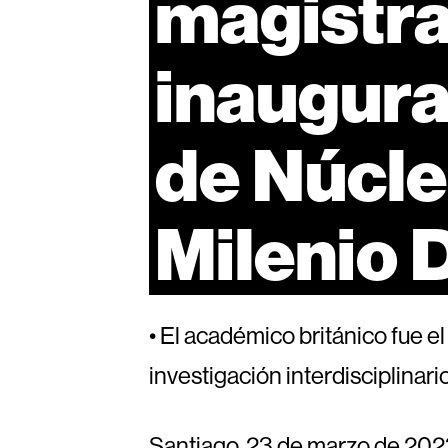
magistra
inaugur
de
Núcl
Milenio
• El académico británico fue el
investigación interdisciplinar
Santiago, 23 de marzo de 2023.