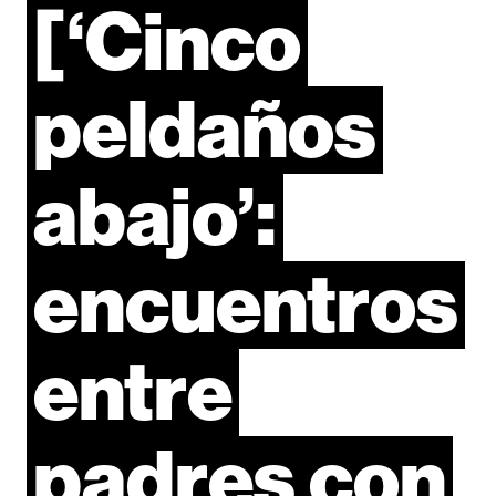
[‘Cinco
peldaños
abajo’:
encuentros
entre
padres
con