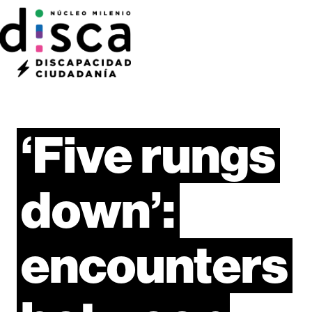
‘Five
rungs
down’:
encounters