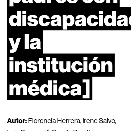
discapacida
y
la
institución
médica]
Autor:
Florencia Herrera, Irene Salvo,