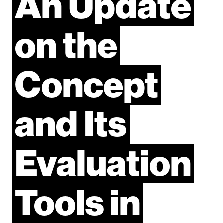
An
Update
on
the
Concept
and
Its
Evaluation
Tools
in