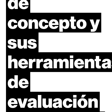
de
concepto
y
sus
herramienta
de
evaluación