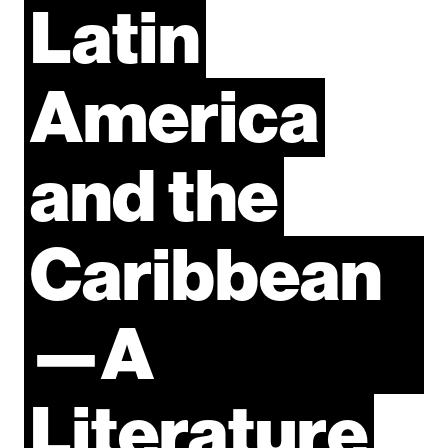
Latin
America
and
the
Caribbean
—A
Literature