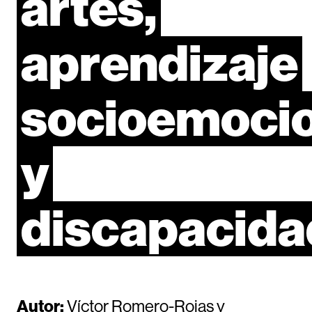
artes,
aprendizaje
socioemocio
y
discapacida
Autor:
Víctor Romero-Rojas y