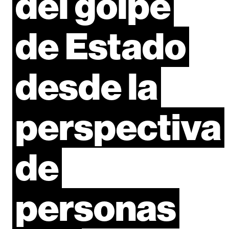
del
golpe
de
Estado
desde
la
perspectiva
de
personas