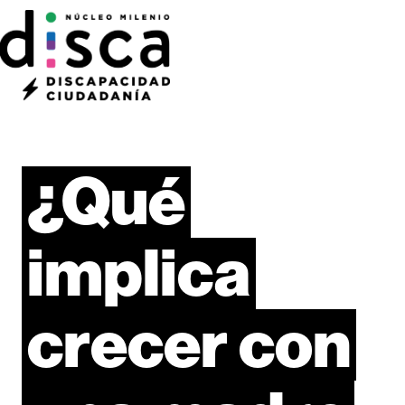
¿Qué
implica
crecer
con