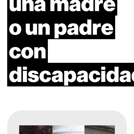
una
madre
o
un
padre
con
discapacida