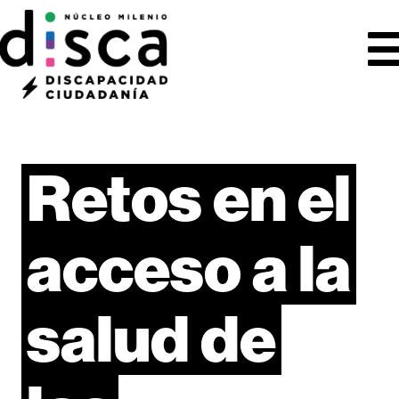
Retos
en
el
acceso
a
la
salud
de