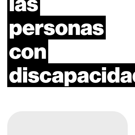
las
personas
con
discapacida