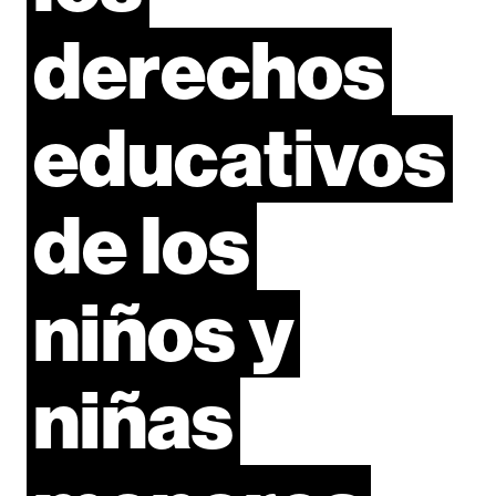
derechos
educativos
de
los
niños
y
niñas