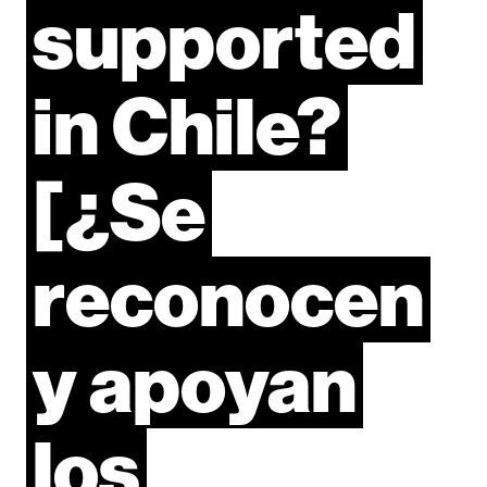
supported
in
Chile?
[¿Se
reconocen
y
apoyan
los