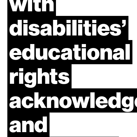
with
disabilities’
educational
rights
acknowledg
and