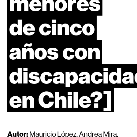
menores
de
cinco
años
con
discapacida
en
Chile?]
Autor:
Mauricio López, Andrea Mira,