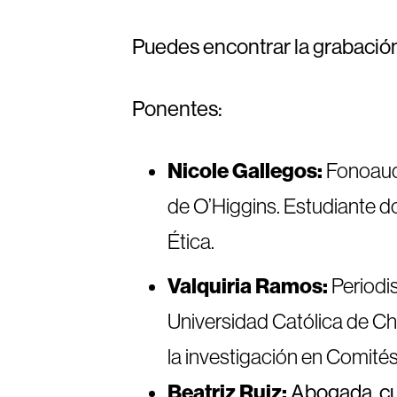
Puedes encontrar la grabació
Ponentes:
Nicole Gallegos:
Fonoaudi
de O’Higgins. Estudiante d
Ética.
Valquiria Ramos:
Periodis
Universidad Católica de Chi
la investigación en Comités
Beatriz Ruiz:
Abogada, cu