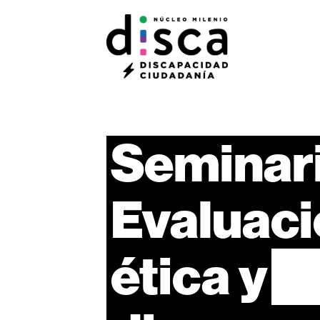
Seminari
Evaluac
ética
y