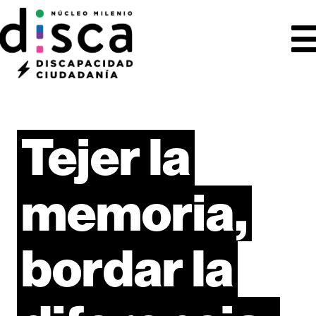
Tejer
la
memoria,
bordar
la