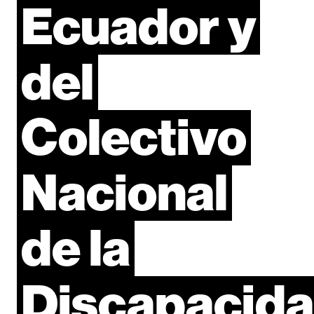
Ecuador
y
del
Colectivo
Nacional
de
la
Discapacid