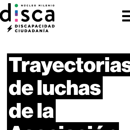
Trayectoria
de
luchas
de
la