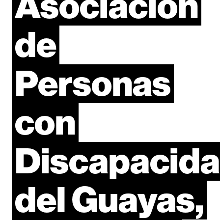
Asociación
de
Personas
con
Discapacid
del
Guayas,