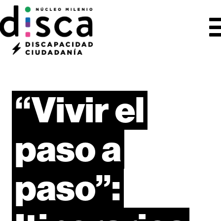
“Vivir
el
paso
a
paso”: