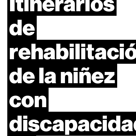
Itinerarios
de
rehabilitaci
de
la
niñez
con
discapacida