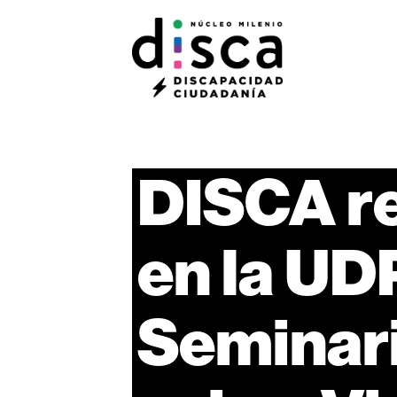
DISCA
r
en
la
UD
Seminar