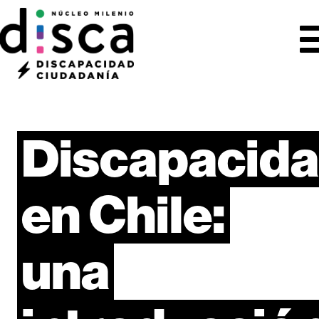
Discapacid
en
Chile:
una