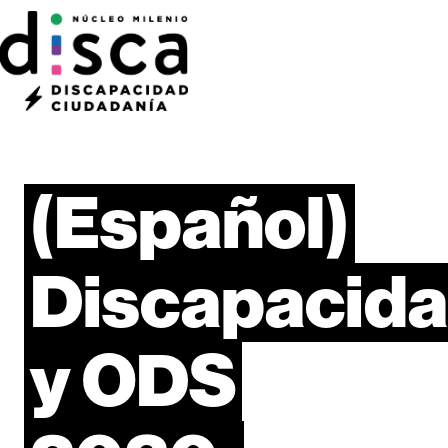
(Español)
Discapacid
y
ODS