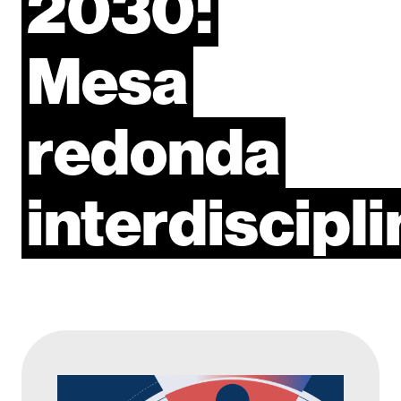
2030:
Mesa
redonda
interdiscipli