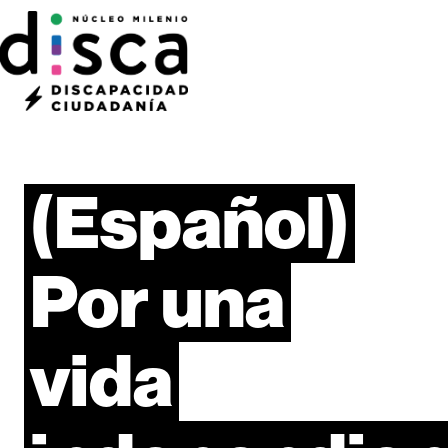
(Español)
Por
una
vida