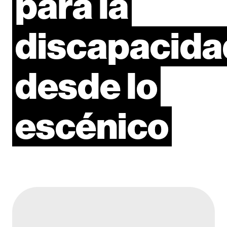
para
la
discapacida
desde
lo
escénico