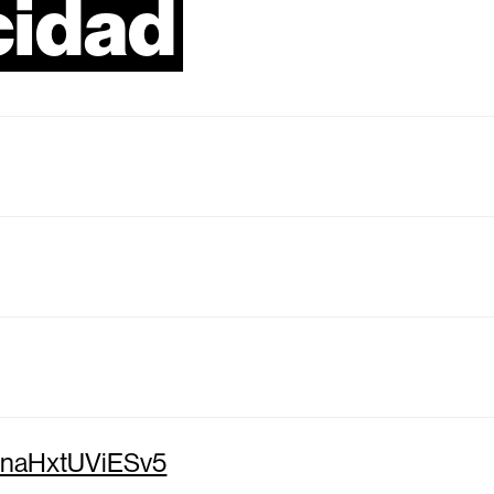
cidad
Q8naHxtUViESv5