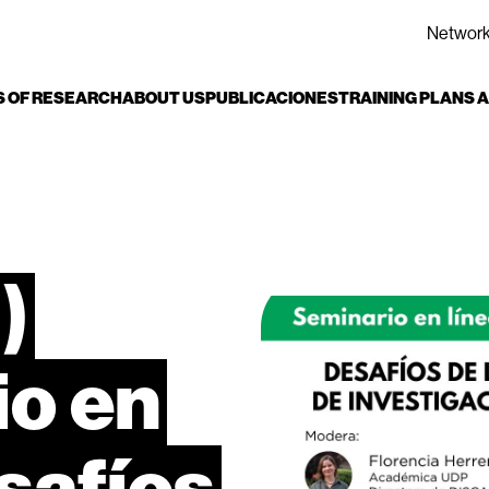
Networ
S OF RESEARCH
ABOUT US
PUBLICACIONES
TRAINING PLANS
)
io
en
safíos