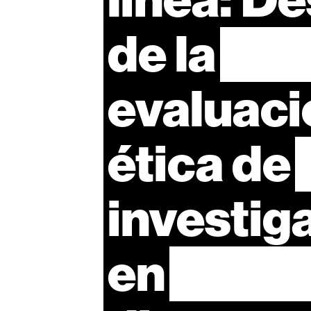
de
la
evaluaci
ética
de
investig
en