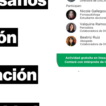
ón
ación