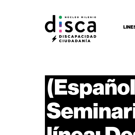
LINE
(Español
Seminar
línea:
De