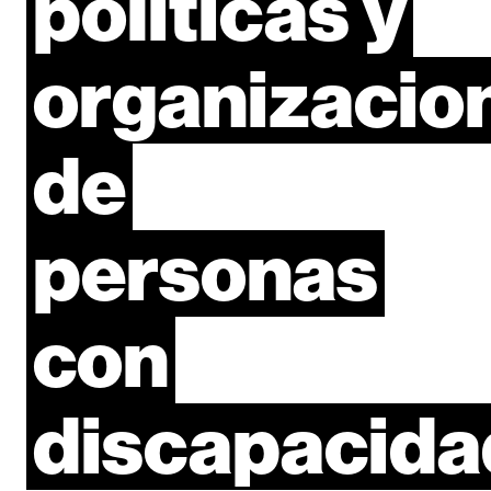
políticas
y
organizacio
de
personas
con
discapacida