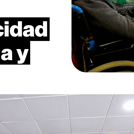
cidad
ia
y