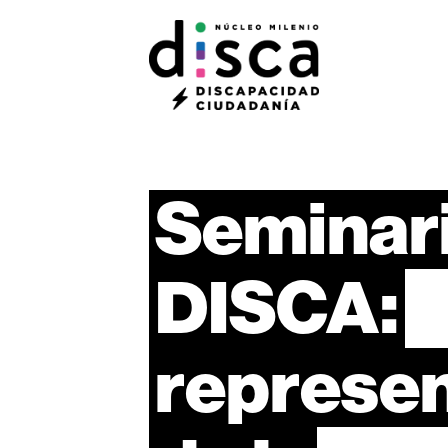
Seminar
DISCA:
represe