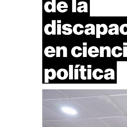
de
la
discapa
en
cienc
política