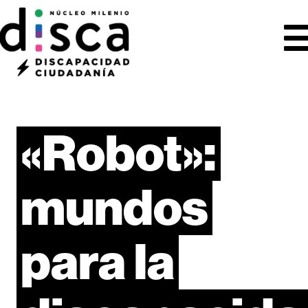
«Robot»:
mundos
para
la