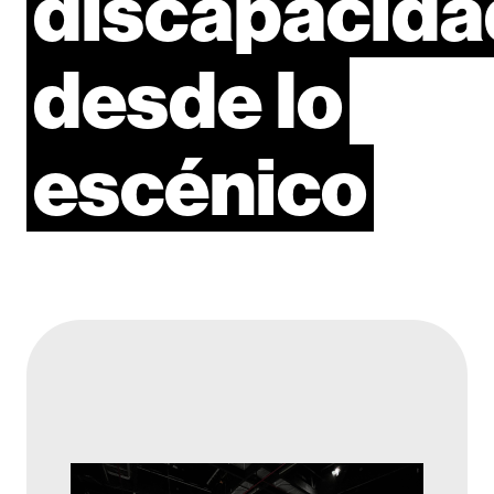
discapacida
desde
lo
escénico