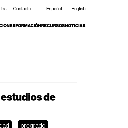
des
Contacto
Español
English
CIONES
FORMACIÓN
RECURSOS
NOTICIAS
 estudios de
idad
pregrado