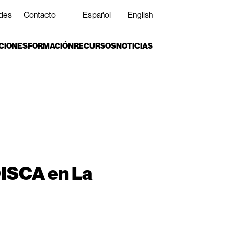
des
Contacto
Español
English
CIONES
FORMACIÓN
RECURSOS
NOTICIAS
DISCA en La